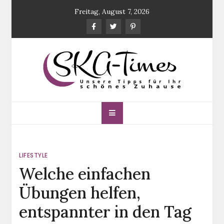
Skip
Freitag, August 7, 2026
to
content
SKA-Times
Unsere Tipps für Ihr schönes Zuhause
LIFESTYLE
Welche einfachen
Übungen helfen,
entspannter in den Tag